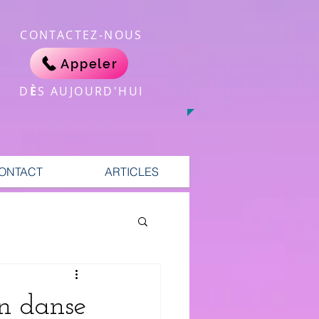
CONTACTEZ-NOUS
Appeler
​D
È
S AUJOURD'HUI
ONTACT
ARTICLES
en danse