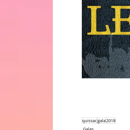
quissac
gala
2018
Galas