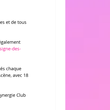
es et de tous 
 également 
signe-des-
tés chaque 
scène, avec 18 
Synergie Club 