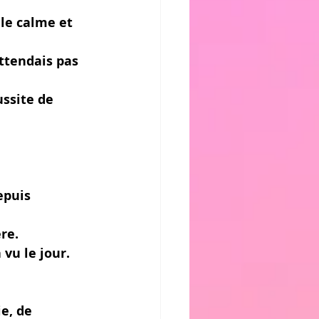
le calme et 
ttendais pas 
ssite de 
epuis 
re.
vu le jour. 
e, de 