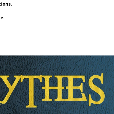
ions. 
e.