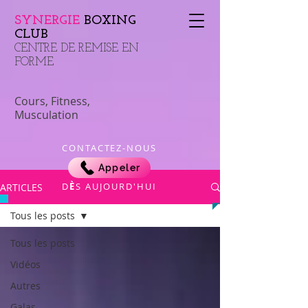
SYNERGIE
BOXING
CLUB
​CENTRE DE REMISE EN
FORME
Cours, Fitness,
Musculation
CONTACTEZ-NOUS
Appeler
​D
È
S AUJOURD'HUI
ARTICLES
Tous les posts
Tous les posts
Vidéos
Autres
Galas