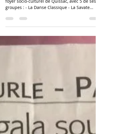
Le Synergie Club participe au Téléthon 2018 au
foyer socio-culturel de Quissac, avec 5 de ses
groupes : - La Danse Classique - La Savate...