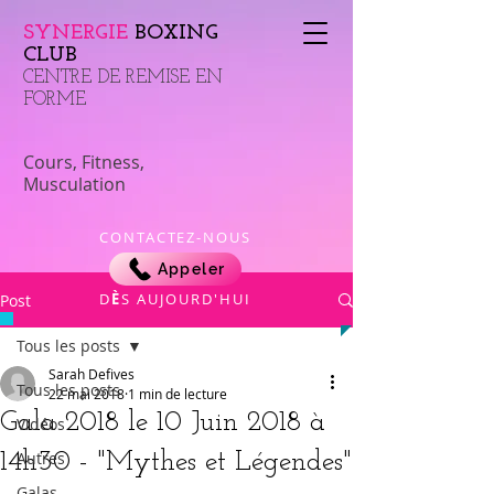
SYNERGIE
BOXING
CLUB
​CENTRE DE REMISE EN
FORME
Cours, Fitness,
Musculation
CONTACTEZ-NOUS
Appeler
​D
È
S AUJOURD'HUI
Post
Tous les posts
Sarah Defives
Tous les posts
22 mai 2018
1 min de lecture
Gala 2018 le 10 Juin 2018 à
Vidéos
14h30 - "Mythes et Légendes"
Autres
Galas