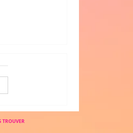
2018 : Des mythes et
des en danse et en
ue !
 TROUVER