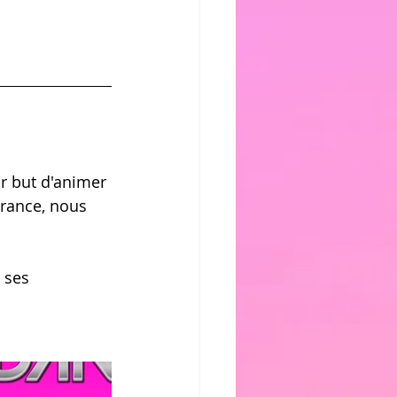
ur but d'animer 
France, nous 
 ses 