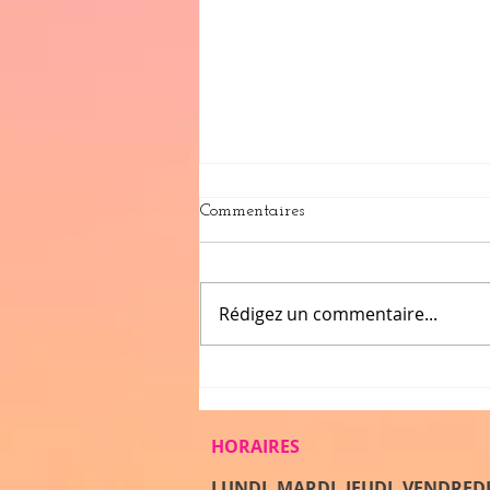
Commentaires
Rédigez un commentaire...
Synergie a 25 ans : Un gala
inoubliable à Quissac ! 2024
HORAIRES
LUNDI, MARDI, JEUDI, VENDRED