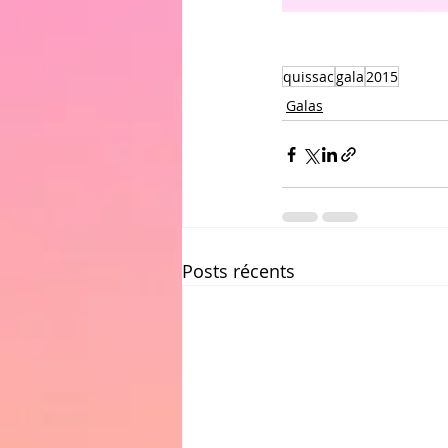
quissac
gala
2015
Galas
Posts récents