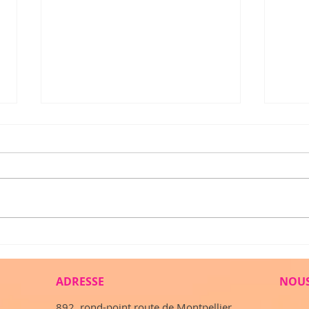
Gala 2022 - sous le signe du
Gala 
partage et de la solidarité !
légen
musiq
ADRESSE
NOUS
I
892, rond-point route de Montpellier