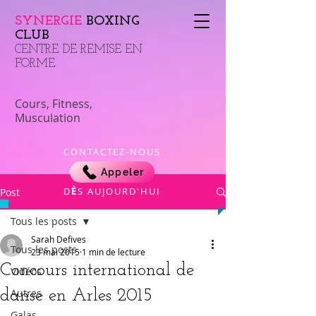
SYNERGIE
BOXING
CLUB
​CENTRE DE REMISE EN
FORME
Cours, Fitness,
Musculation
CONTACTEZ-NOUS
Appeler
​D
È
S AUJOURD'HUI
Post
Tous les posts
Sarah Defives
Tous les posts
23 mai 2015
1 min de lecture
Concours international de
Vidéos
danse en Arles 2015
Autres
Galas