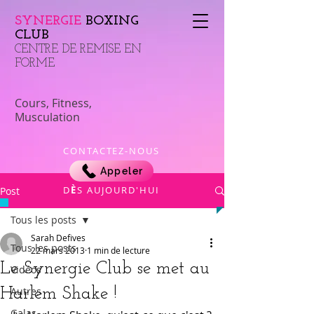
SYNERGIE
BOXING
CLUB
​CENTRE DE REMISE EN
FORME
Cours, Fitness,
Musculation
CONTACTEZ-NOUS
Appeler
​D
È
S AUJOURD'HUI
Post
Tous les posts
Sarah Defives
Tous les posts
22 mars 2013
1 min de lecture
Le Synergie Club se met au
Vidéos
Harlem Shake !
Autres
Galas