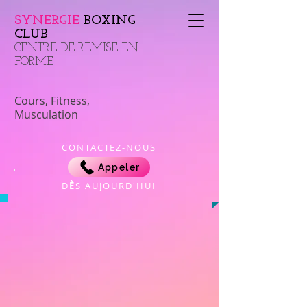
SYNERGIE
BOXING
CLUB
​CENTRE DE REMISE EN
FORME
Cours, Fitness,
Musculation
CONTACTEZ-NOUS
Appeler
​D
È
S AUJOURD'HUI