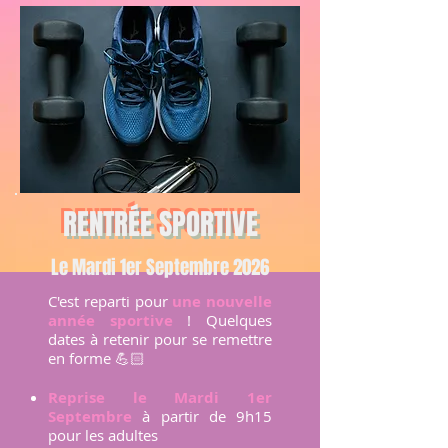
RENTRÉE SPORTIVE
Le Mardi 1er Septembre 2026
C'est reparti pour
une nouvelle
année sportive
! Quelques
dates à retenir pour se remettre
en forme 💪🏻
Reprise le Mardi 1er
Septembre
à partir de 9h15
pour les adultes