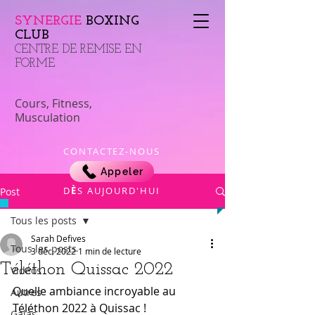
SYNERGIE
BOXING
CLUB
​CENTRE DE REMISE EN
FORME
Cours, Fitness,
Musculation
CONTACTEZ-NOUS
Appeler
​D
È
S AUJOURD'HUI
Post
Tous les posts
Sarah Defives
Tous les posts
3 déc. 2022
1 min de lecture
Téléthon Quissac 2022
Vidéos
Quelle ambiance incroyable au 
Autres
Téléthon 2022 à Quissac !
Galas