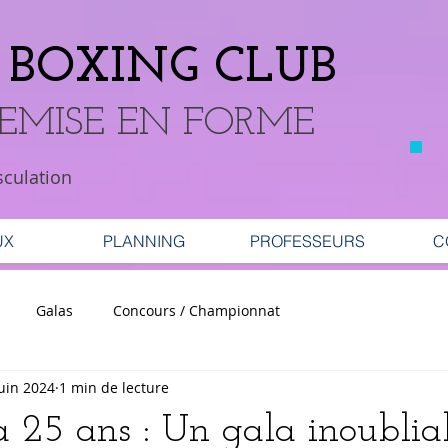
BOXING CLUB
REMISE EN FORME
sculation
UX
PLANNING
PROFESSEURS
C
Galas
Concours / Championnat
juin 2024
1 min de lecture
a 25 ans : Un gala inoublia