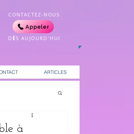
CONTACTEZ-NOUS
Appeler
​D
È
S AUJOURD'HUI
ONTACT
ARTICLES
ble à