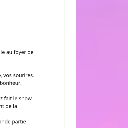
le au foyer de 
 vos sourires. 
 bonheur. 
 fait le show. 
t de la 
ande partie 