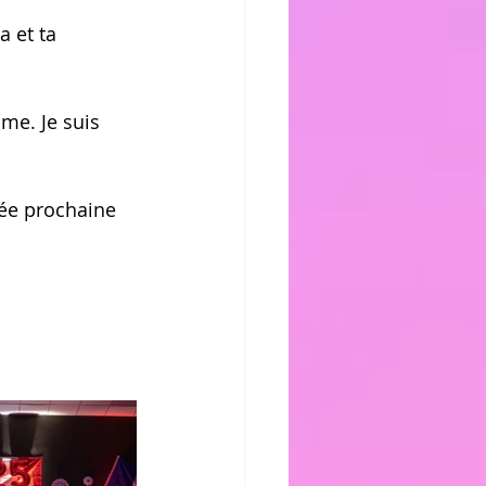
 et ta 
me. Je suis 
ée prochaine 