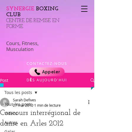
SYNERGIE
BOXING
CLUB
​CENTRE DE REMISE EN
FORME
Cours, Fitness,
Musculation
CONTACTEZ-NOUS
Appeler
​D
È
S AUJOURD'HUI
Post
Tous les posts
Sarah Defives
Tous les posts
27 mai 2012
1 min de lecture
Concours interrégional de
Vidéos
danse en Arles 2012
Autres
Galas